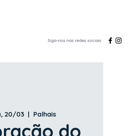
Siga-nos nas redes sociais
ta
Galeria
Contacto
, 20/03
  |  
Palhais
bração do