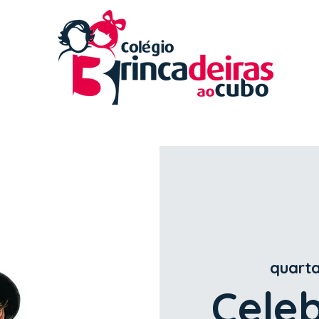
ojeto Educativo
Notícias
Parcerias
Emen
quarta
Cele