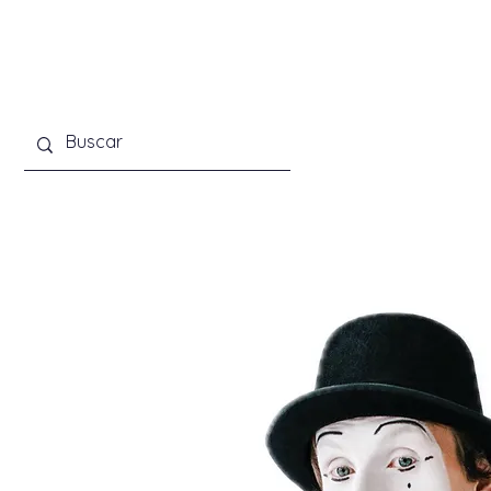
Início
O Colégio
Pr